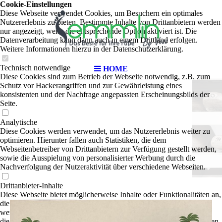
Cookie-Einstellungen
Diese Webseite verwendet Cookies, um Besuchern ein optimales
Nutzererlebnis zu bieten. Bestimmte Inhalte von Drittanbietern werden
nur angezeigt, wenn die entsprechende Option aktiviert ist. Die
Datenverarbeitung kann dann auch in einem Drittland erfolgen.
Weitere Informationen hierzu in der Datenschutzerklärung.
Technisch notwendige
HOME
Diese Cookies sind zum Betrieb der Webseite notwendig, z.B. zum
Schutz vor Hackerangriffen und zur Gewährleistung eines
konsistenten und der Nachfrage angepassten Erscheinungsbilds der
Seite.
Analytische
Diese Cookies werden verwendet, um das Nutzererlebnis weiter zu
optimieren. Hierunter fallen auch Statistiken, die dem
Webseitenbetreiber von Drittanbietern zur Verfügung gestellt werden,
sowie die Ausspielung von personalisierter Werbung durch die
Nachverfolgung der Nutzeraktivität über verschiedene Webseiten.
Drittanbieter-Inhalte
Diese Webseite bietet möglicherweise Inhalte oder Funktionalitäten an,
die von Drittanbietern eigenverantwortlich zur Verfügung gestellt
werden. Diese Drittanbieter können eigene Cookies setzen, z.B. um
die Nutzeraktivität zu verfolgen oder ihre Angebote zu personalisieren